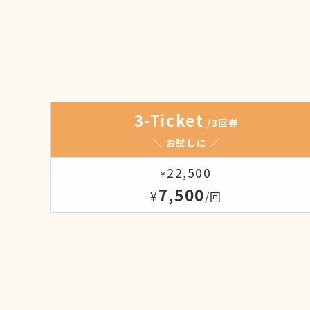
3-Ticket
/3回券
＼ お試しに ／
22,500
¥
7,500
¥
/回