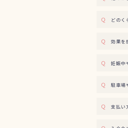
Q
どのくら
Q
効果を感
Q
妊娠中や
Q
駐車場や
Q
支払い
Q