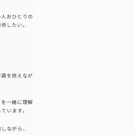
一人おひとりの
提供したい。
不調を抱えなが
」
を一緒に理解
しています。
防しながら、