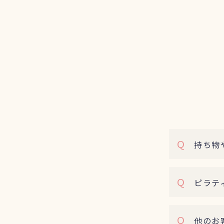
Q
持ち物や
Q
ピラティ
Q
他のお客